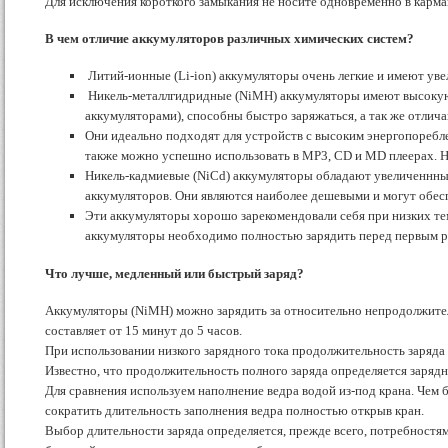
Для исключения короткого замыкания не носите одновременно в карма
В чем отличие аккумуляторов различных химических систем?
Литий-ионные (Li-ion) аккумуляторы очень легкие и имеют уве
Никель-металлгидридные (NiMH) аккумуляторы имеют высокую е
аккумуляторами), способны быстро заряжаться, а так же отли
Они идеально подходят для устройств с высоким энергопоребл
также можно успешно использовать в MP3, CD и MD плеерах. 
Никель-кадмиевые (NiCd) аккумуляторы обладают увеличеннны
аккумуляторов. Они являются наиболее дешевыми и могут обесп
Эти аккумуляторы хорошо зарекомендовали себя при низких тем
аккумуляторы необходимо полностью зарядить перед первым р
Что лучше, медленный или быстрый заряд?
Аккумуляторы (NiMH) можно зарядить за относительно непродолжитель
составляет от 15 минут до 5 часов.
При использовании низкого зарядного тока продолжительность заряда 
Известно, что продолжительность полного заряда определяется заряд
Для сравнения используем наполнение ведра водой из-под крана. Чем
сократить длительность заполнения ведра полностью открыв кран.
Выбор длительности заряда определяется, прежде всего, потребностя