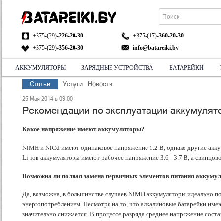
+375-(29)-
226-20-30
+375-(17)-
360-20-30
+375-(29)-
356-20-30
info@batareiki.by
АККУМУЛЯТОРЫ
ЗАРЯДНЫЕ УСТРОЙСТВА
БАТАРЕЙКИ
АДРЕС:
Статьи
Услуги
Новости
НА КАРТЕ
25 Мая 2014 в 09:00
Рекомендации по эксплуатации аккумулят
Какое напряжение имеют аккумуляторы?
NiMH и NiCd имеют одинаковое напряжение 1.2 B, однако другие акку
Li-ion аккумуляторы имеют рабочее напряжение 3.6 - 3.7 B, а свинцово
Возможна ли полная замена первичных элементов питания аккумуля
Да, возможна, в большинстве случаев NiMH аккумуляторы идеально по
энергопотреблением. Несмотря на то, что алкалиновые батарейки име
значительно снижается. В процессе разряда среднее напряжение сост