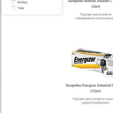
Батарейка Robiton Alkaline C
Robiton
(2шт)
Varta
Подходит для устройств
повседневного использован
66
Батарейка Energizer Industrial
(12шт)
Подходит для устройств с вы
энергопотреблением.