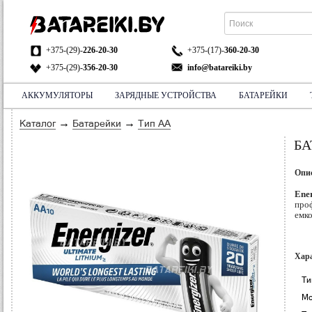
+375-(29)-
226-20-30
+375-(17)-
360-20-30
+375-(29)-
356-20-30
info@batareiki.by
АККУМУЛЯТОРЫ
ЗАРЯДНЫЕ УСТРОЙСТВА
БАТАРЕЙКИ
АДРЕС:
НА КАРТЕ
→
→
Каталог
Батарейки
Тип АА
БА
Опи
Ene
про
емк
Хар
Ти
Мо