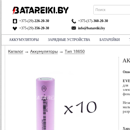
+375-(29)-
226-20-30
+375-(17)-
360-20-30
+375-(29)-
356-20-30
info@batareiki.by
АККУМУЛЯТОРЫ
ЗАРЯДНЫЕ УСТРОЙСТВА
БАТАРЕЙКИ
АДРЕС:
НА КАРТЕ
→
→
Каталог
Аккумуляторы
Тип 18650
АК
Опи
EVE
для
эле
фона
Нез
мал
разр
Хар