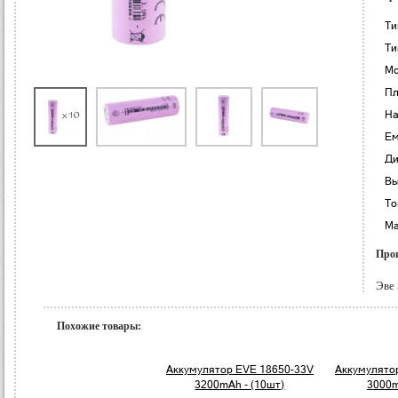
Ти
Ти
Мо
Пл
На
Ем
Ди
Вы
То
Ма
Прои
Эве 
Похожие товары:
Аккумулятор EVE 18650-33V
Аккумулято
3200mAh - (10шт)
3000m