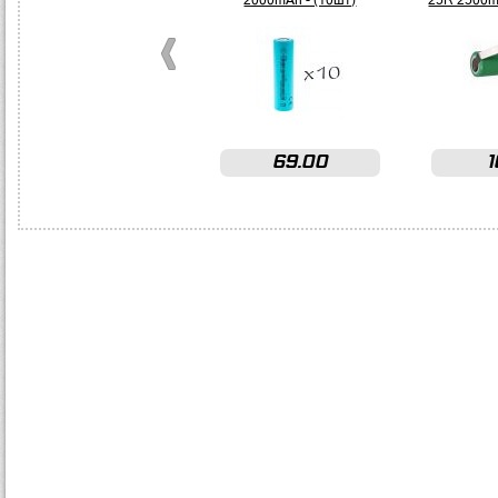
2000mAh - (10шт)
25R 2500m
69.00
1