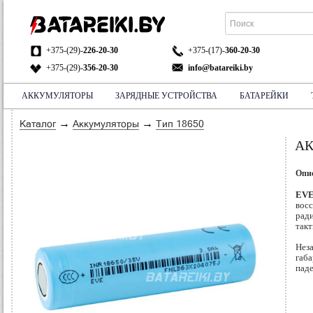
+375-(29)-
226-20-30
+375-(17)-
360-20-30
+375-(29)-
356-20-30
info@batareiki.by
АККУМУЛЯТОРЫ
ЗАРЯДНЫЕ УСТРОЙСТВА
БАТАРЕЙКИ
АДРЕС:
НА КАРТЕ
→
→
Каталог
Аккумуляторы
Тип 18650
АК
Опи
EVE
вос
рад
такт
Нез
габа
паде