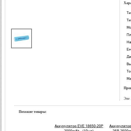
Хар
Ти
Ти
Мо
Пл
На
Ем
Ди
Вы
То
Ма
Прои
Эве 
Похожие товары:
Аккумулятор EVE 18650-20P
Аккумулятор